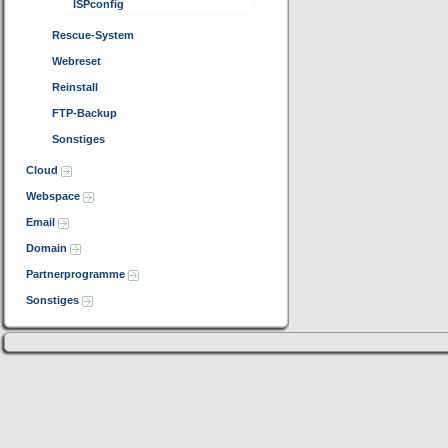
ISPconfig
Rescue-System
Webreset
Reinstall
FTP-Backup
Sonstiges
Cloud
Webspace
Email
Domain
Partnerprogramme
Sonstiges