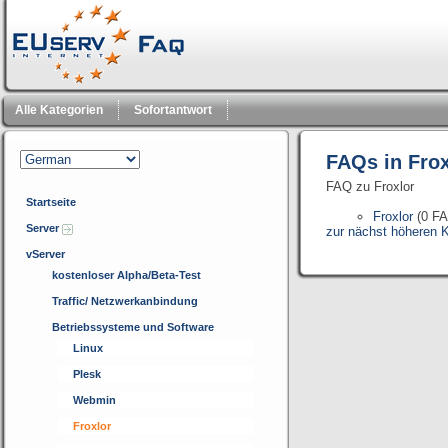
Alle Kategorien
Sofortantwort
FAQs in Frox
FAQ zu Froxlor
Startseite
Froxlor
(0 F
Server
zur nächst höheren K
vServer
kostenloser Alpha/Beta-Test
Traffic/ Netzwerkanbindung
Betriebssysteme und Software
Linux
Plesk
Webmin
Froxlor