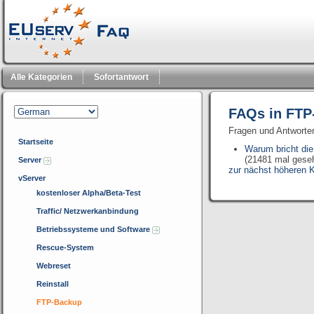
Alle Kategorien
Sofortantwort
FAQs in FTP
Fragen und Antwort
Startseite
Warum bricht di
(21481 mal gese
Server
zur nächst höheren K
vServer
kostenloser Alpha/Beta-Test
Traffic/ Netzwerkanbindung
Betriebssysteme und Software
Rescue-System
Webreset
Reinstall
FTP-Backup