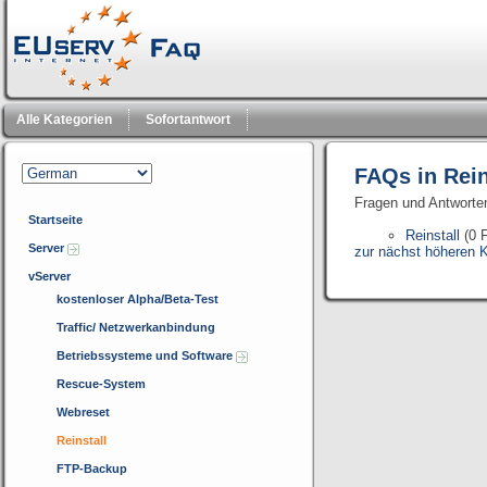
Alle Kategorien
Sofortantwort
FAQs in Rein
Fragen und Antworte
Startseite
Reinstall
(0 
Server
zur nächst höheren K
vServer
kostenloser Alpha/Beta-Test
Traffic/ Netzwerkanbindung
Betriebssysteme und Software
Rescue-System
Webreset
Reinstall
FTP-Backup