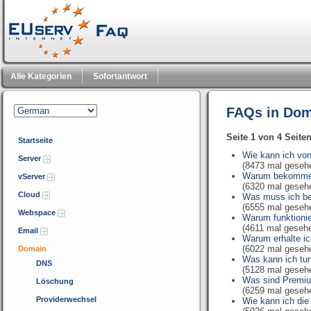
Alle Kategorien
Sofortantwort
FAQs in Dom
Seite 1 von 4 Seite
Startseite
Wie kann ich vo
Server
(8473 mal geseh
Warum bekomme 
vServer
(6320 mal geseh
Cloud
Was muss ich be
(6555 mal geseh
Webspace
Warum funktionie
(4611 mal geseh
Email
Warum erhalte i
(6022 mal geseh
Domain
Was kann ich tun,
DNS
(5128 mal geseh
Was sind Premi
Löschung
(6259 mal geseh
Providerwechsel
Wie kann ich die