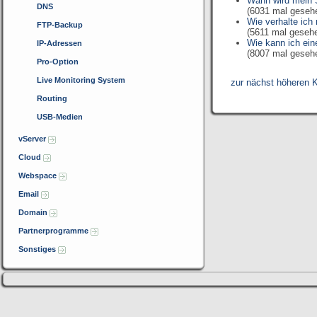
Wann wird mein S
DNS
(6031 mal geseh
Wie verhalte ich
FTP-Backup
(5611 mal geseh
Wie kann ich ein
IP-Adressen
(8007 mal geseh
Pro-Option
Live Monitoring System
zur nächst höheren K
Routing
USB-Medien
vServer
Cloud
Webspace
Email
Domain
Partnerprogramme
Sonstiges