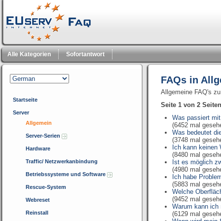
Alle Kategorien
Sofortantwort
FAQs in All
Allgemeine FAQ's zu
Startseite
Seite 1 von 2 Seite
Server
Was passiert mit
Allgemein
(6452 mal geseh
Was bedeutet die
Server-Serien
(3748 mal geseh
Ich kann keinen 
Hardware
(8480 mal geseh
Traffic/ Netzwerkanbindung
Ist es möglich z
(4980 mal geseh
Betriebssysteme und Software
Ich habe Proble
(5883 mal geseh
Rescue-System
Welche Oberfläch
(9452 mal geseh
Webreset
Warum kann ich 
Reinstall
(6129 mal geseh