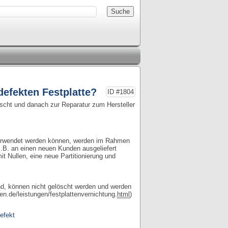
defekten Festplatte?
ID #1804
öscht und danach zur Reparatur zum Hersteller
 verwendet werden können, werden im Rahmen
z.B. an einen neuen Kunden ausgeliefert
t Nullen, eine neue Partitionierung und
ind, können nicht gelöscht werden und werden
en.de/leistungen/festplattenvernichtung.
html
)
efekt