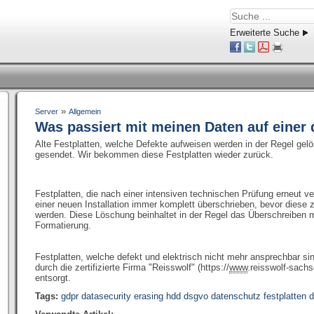
Erweiterte Suche
»
Server
Allgemein
Was passiert mit meinen Daten auf einer 
Alte Festplatten, welche Defekte aufweisen werden in der Regel gel
gesendet. Wir bekommen diese Festplatten wieder zurück.
Festplatten, die nach einer intensiven technischen Prüfung erneut
einer neuen Installation immer komplett überschrieben, bevor diese 
werden. Diese Löschung beinhaltet in der Regel das Überschreiben mi
Formatierung.
Festplatten, welche defekt und elektrisch nicht mehr ansprechbar s
durch die zertifizierte Firma "Reisswolf" (https://
www
.reisswolf-sachs
entsorgt.
Tags:
gdpr datasecurity erasing hdd dsgvo datenschutz festplatten d