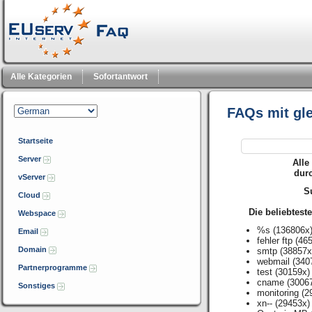
Alle Kategorien
Sofortantwort
FAQs mit gl
Startseite
Server
Alle
dur
vServer
Su
Cloud
Die beliebtest
Webspace
%s
(136806x
Email
fehler ftp
(465
Domain
smtp
(38857x
webmail
(340
Partnerprogramme
test
(30159x)
cname
(3006
Sonstiges
monitoring
(2
xn--
(29453x)