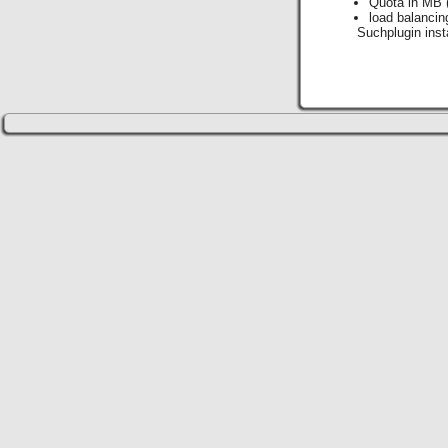
Quota in MB
load balancin
Suchplugin insta