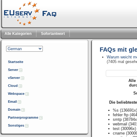
Alle Kategorien
Sofortantwort
FAQs mit gl
Warum weicht me
(7405 mal geseh
Startseite
Server
vServer
Alle
dur
Cloud
Su
Webspace
Email
Die beliebtest
Domain
%s
(136691x
fehler ftp
(464
Partnerprogramme
smtp
(38784x
webmail
(340
Sonstiges
test
(30096x)
cname
(3000