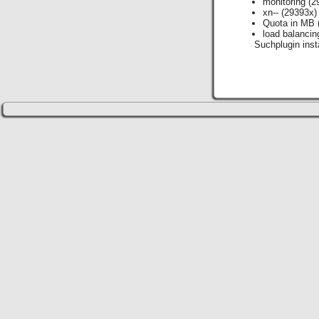
monitoring
(2
xn--
(29393x)
Quota in MB
load balancin
Suchplugin insta