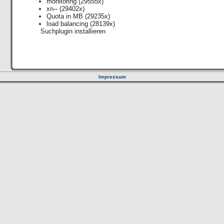
monitoring
(29555x)
xn--
(29402x)
Quota in MB
(29235x)
load balancing
(28139x)
Suchplugin installieren
Impressum