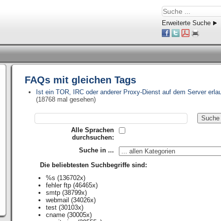
Erweiterte Suche
FAQs mit gleichen Tags
Ist ein TOR, IRC oder anderer Proxy-Dienst auf dem Server erla
(18768 mal gesehen)
Alle Sprachen
durchsuchen:
Suche in ...
Die beliebtesten Suchbegriffe sind:
%s
(136702x)
fehler ftp
(46465x)
smtp
(38799x)
webmail
(34026x)
test
(30103x)
cname
(30005x)