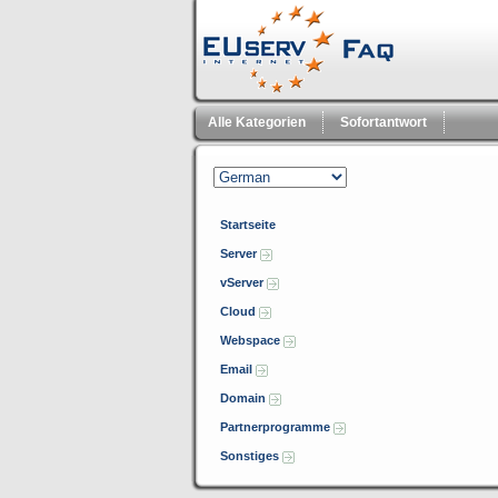
Alle Kategorien
Sofortantwort
Startseite
Server
vServer
Cloud
Webspace
Email
Domain
Partnerprogramme
Sonstiges