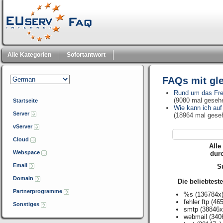
Alle Kategorien
Sofortantwort
FAQs mit gl
Rund um das Fr
(9080 mal geseh
Startseite
Wie kann ich auf
Server
(18964 mal gese
vServer
Cloud
Alle
Webspace
dur
Email
Su
Domain
Die beliebtest
Partnerprogramme
%s
(136784x
fehler ftp
(465
Sonstiges
smtp
(38846x
webmail
(340