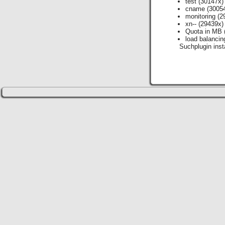
test
(30147x)
cname
(3005
monitoring
(2
xn--
(29439x)
Quota in MB
load balancin
Suchplugin insta