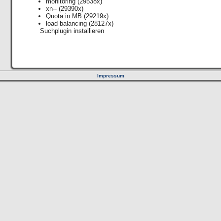
monitoring
(29538x)
xn--
(29390x)
Quota in MB
(29219x)
load balancing
(28127x)
Suchplugin installieren
Impressum