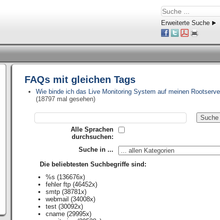
Erweiterte Suche
FAQs mit gleichen Tags
Wie binde ich das Live Monitoring System auf meinen Rootserve
(18797 mal gesehen)
Alle Sprachen
durchsuchen:
Suche in ...
Die beliebtesten Suchbegriffe sind:
%s
(136676x)
fehler ftp
(46452x)
smtp
(38781x)
webmail
(34008x)
test
(30092x)
cname
(29995x)