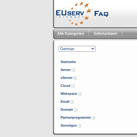
Alle Kategorien
Sofortantwort
Startseite
Server
vServer
Cloud
Webspace
Email
Domain
Partnerprogramme
Sonstiges