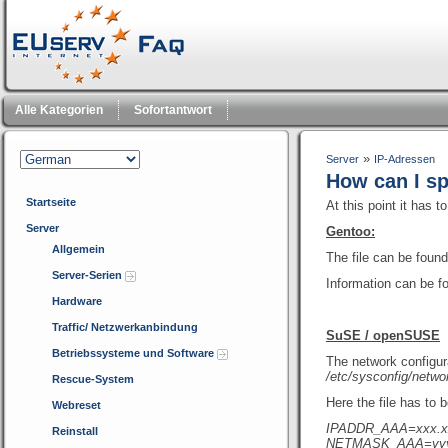
Alle Kategorien
Sofortantwort
»
Server
IP-Adressen
How can I sp
Startseite
At this point it has 
Server
Gentoo:
Allgemein
The file can be found
Server-Serien
Information can be f
Hardware
Traffic/ Netzwerkanbindung
SuSE / openSUSE
Betriebssysteme und Software
The network configura
/etc/sysconfig/networ
Rescue-System
Here the file has to 
Webreset
IPADDR_AAA=xxx.xx
Reinstall
NETMASK_AAA=yyy.