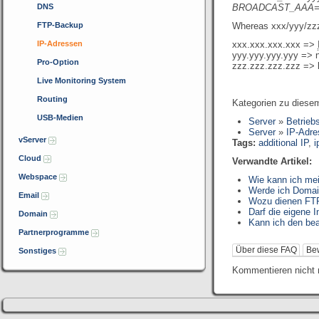
DNS
BROADCAST_AAA=zz
FTP-Backup
Whereas xxx/yyy/zzz 
IP-Adressen
xxx.xxx.xxx.xxx =>
yyy.yyy.yyy.yyy => 
Pro-Option
zzz.zzz.zzz.zzz => 
Live Monitoring System
Routing
Kategorien zu diesem
USB-Medien
Server
»
Betrieb
Server
»
IP-Adr
vServer
Tags:
additional IP
,
i
Cloud
Verwandte Artikel:
Webspace
Wie kann ich me
Werde ich Domai
Email
Wozu dienen FTP
Darf die eigene 
Domain
Kann ich den be
Partnerprogramme
Über diese FAQ
Be
Sonstiges
Kommentieren nicht 