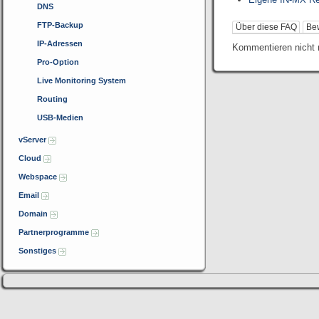
DNS
FTP-Backup
Über diese FAQ
Be
IP-Adressen
Kommentieren nicht 
Pro-Option
Live Monitoring System
Routing
USB-Medien
vServer
Cloud
Webspace
Email
Domain
Partnerprogramme
Sonstiges