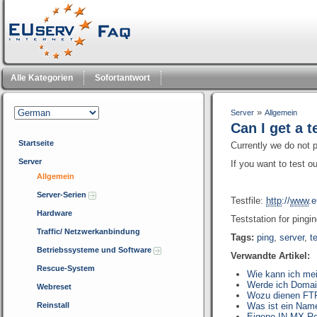
Alle Kategorien
Sofortantwort
»
Server
Allgemein
Can I get a t
Startseite
Currently we do not p
Server
If you want to test 
Allgemein
Server-Serien
Testfile:
http
://
www
.
Hardware
Teststation for pingi
Traffic/ Netzwerkanbindung
Tags:
ping
,
server
,
t
Betriebssysteme und Software
Verwandte Artikel:
Rescue-System
Wie kann ich me
Werde ich Domai
Webreset
Wozu dienen FTP
Reinstall
Was ist ein Nam
Eigene IN-MX Re