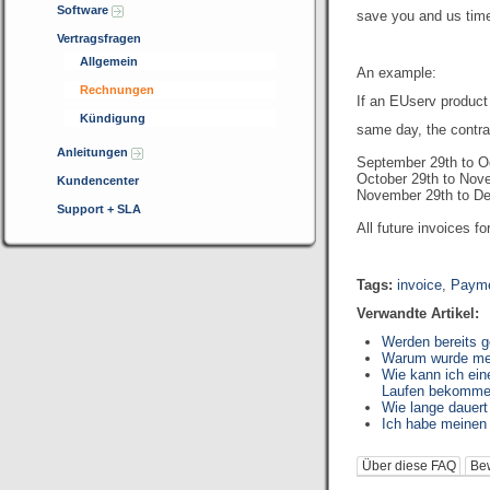
Software
save you and us tim
Vertragsfragen
Allgemein
An example:
Rechnungen
If an EUserv produc
Kündigung
same day, the contrac
Anleitungen
September 29th
to O
October
29th
to Nov
Kundencenter
November
29th
to D
Support + SLA
All
future invoices fo
Tags:
invoice
,
Payme
Verwandte Artikel:
Werden bereits g
Warum wurde mei
Wie kann ich ei
Laufen bekomme
Wie lange dauer
Ich habe meinen
Über diese FAQ
Be