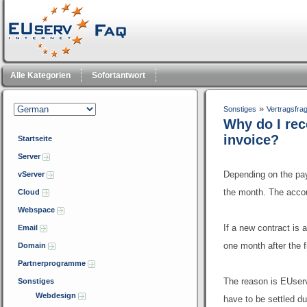
Alle Kategorien
Sofortantwort
»
Sonstiges
Vertragsfra
Why do I rec
invoice?
Startseite
Server
Depending on the pay
vServer
the month.
The accou
Cloud
Webspace
If a new contract is 
Email
one month after the fi
Domain
Partnerprogramme
The reason is EUserv'
Sonstiges
Webdesign
have to be settled du