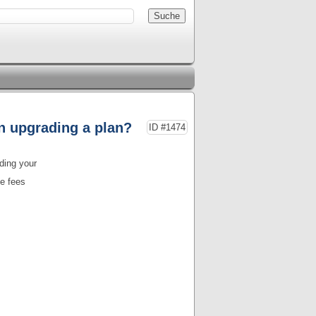
n upgrading a plan?
ID #1474
ading your
he fees