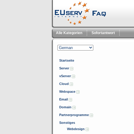
Alle Kategorien
Sofortantwort
Startseite
Server
vServer
Cloud
Webspace
Email
Domain
Partnerprogramme
Sonstiges
Webdesign