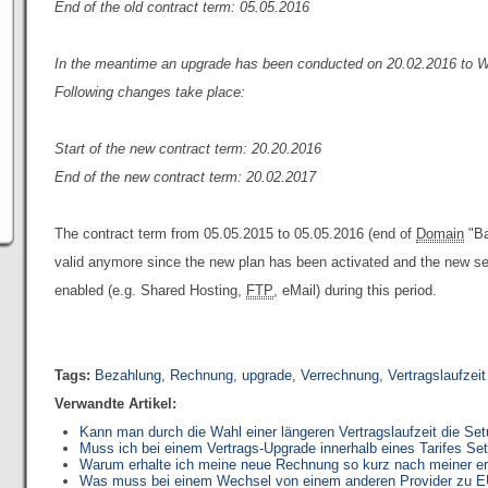
End of the old contract term: 05.05.2016
In the meantime an upgrade has been conducted on 20.02.2016 to 
Following changes take place:
Start of the new contract term: 20.20.2016
End of the new contract term: 20.02.2017
The contract term from 05.05.2015 to 05.05.2016 (end of
Domain
"Ba
valid anymore since the new plan has been activated and the new se
enabled (e.g. Shared Hosting,
FTP
, eMail) during this period.
Tags:
Bezahlung
,
Rechnung
,
upgrade
,
Verrechnung
,
Vertragslaufzeit
Verwandte Artikel:
Kann man durch die Wahl einer längeren Vertragslaufzeit die Se
Muss ich bei einem Vertrags-Upgrade innerhalb eines Tarifes S
Warum erhalte ich meine neue Rechnung so kurz nach meiner e
Was muss bei einem Wechsel von einem anderen Provider zu E