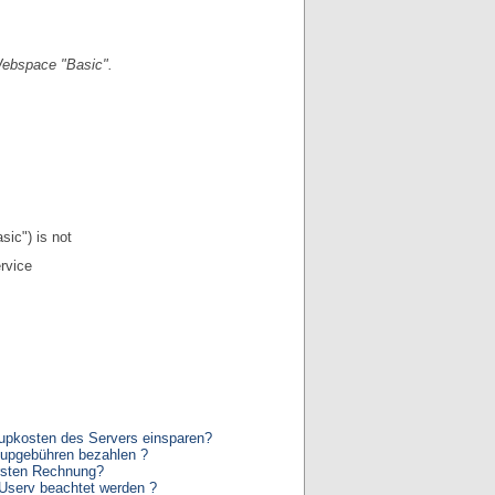
Webspace "Basic".
sic") is not
rvice
tupkosten des Servers einsparen?
etupgebühren bezahlen ?
rsten Rechnung?
Userv beachtet werden ?