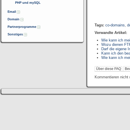
PHP und mySQL
Email
Domain
Tags:
co-domains
,
d
Partnerprogramme
Verwandte Artikel:
Sonstiges
Wie kann ich me
Wozu dienen FTP
Darf die eigene 
Kann ich den be
Wie kann ich me
Über diese FAQ
Be
Kommentieren nicht 