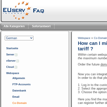
Alle Kategorien
Sofortantwort
»
Webspace
Co-Domain
How can I mi
tariff ?
Startseite
Within certain websp
Server
the maximum number
vServer
Order the future
dom
Cloud
Webspace
Now you can integrat
In order to do that p
Allgemein
FTP-Accounts
1. Log in to the cus
2. Select the appropr
Datenbank
3. Choose the optio
Email
Here you find the ma
can register further 
Co-Domain