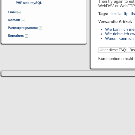
Then try again to est
PHP und mySQL
WebDAV or WebFTP
Email
Tags:
filezilla
,
ftp
,
tls
Domain
Verwandte Artikel:
Partnerprogramme
Wie kann ich mei
Wie richte ich o
Sonstiges
Warum kann ich 
Über diese FAQ
Be
Kommentieren nicht 