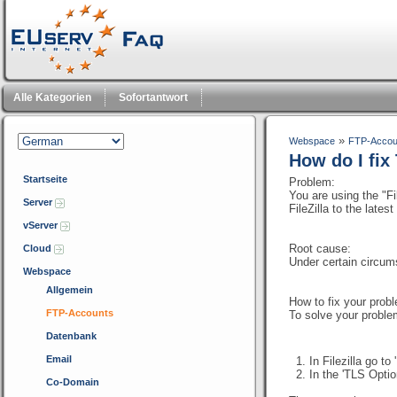
Alle Kategorien
Sofortantwort
»
Webspace
FTP-Accou
How do I fix
Startseite
Problem:
You are using the "Fi
Server
FileZilla to the late
vServer
Root cause:
Cloud
Under certain circu
Webspace
Allgemein
How to fix your prob
FTP-Accounts
To solve your problem
Datenbank
Email
In Filezilla go to 
In the 'TLS Opti
Co-Domain