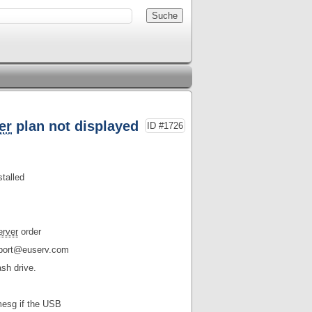
er
plan not displayed
ID #1726
stalled
erver
order
upport@euserv.com
ash drive.
mesg if the USB