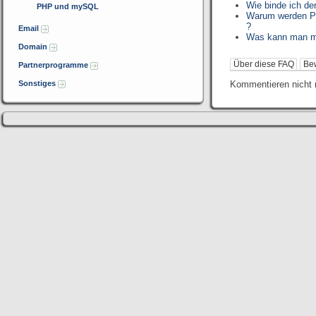
Wie binde ich de
PHP und mySQL
Warum werden PDF
?
Email
Was kann man mit
Domain
Über diese FAQ
Be
Partnerprogramme
Sonstiges
Kommentieren nicht 