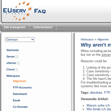
Alle Kategorien
Sofortantwort
»
Webspace
Allgemein
Why aren't m
Startseite
When including pictur
but not on the
server
Server
Reasons could be:
vServer
Linking of the pic
Cloud
Case sensitivity 
Case sensitivity 
Webspace
The file hasn't 
Allgemein
For troubleshooting 
systems like most we
FTP-Accounts
Tags:
absolute
,
FTP
Datenbank
Verwandte Artikel:
Email
Warum sehe ich b
Co-Domain
Wie binde ich da