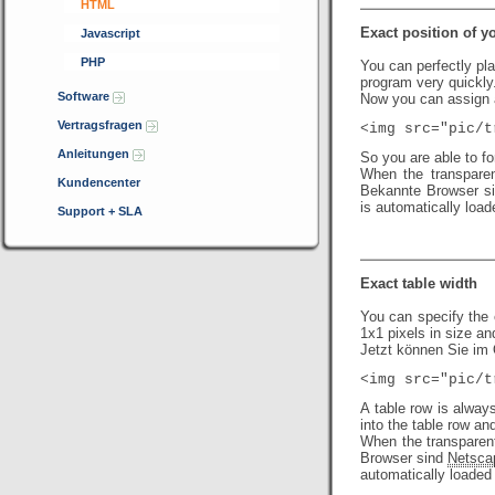
HTML
Exact position of y
Javascript
PHP
You can perfectly pl
program very quickly
Software
Now you can assign a
Vertragsfragen
<img src="pic/
Anleitungen
So you are able to f
When the transpare
Kundencenter
Bekannte Browser s
is automatically load
Support + SLA
Exact table width
You can specify the 
1x1 pixels in size a
Jetzt können Sie im 
<img src="pic/
A table row is alway
into the table row an
When the transpare
Browser sind
Netsca
automatically loaded 