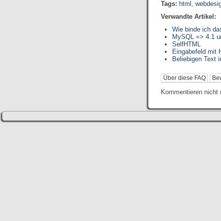
Tags:
html
,
webdesi
Verwandte Artikel:
Wie binde ich da
MySQL => 4.1 u
SelfHTML
Eingabefeld mit 
Beliebigen Text i
Über diese FAQ
Be
Kommentieren nicht 