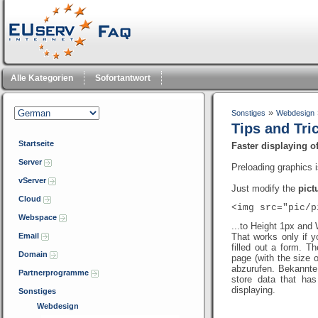
Alle Kategorien
Sofortantwort
»
Sonstiges
Webdesign
Tips and Tri
Startseite
Faster displaying o
Server
Preloading graphics i
vServer
Just modify the
pict
Cloud
<img src="pic/
Webspace
...to Height 1px and 
Email
That works only if 
filled out a form. T
Domain
page (with the size o
abzurufen. Bekannt
Partnerprogramme
store data that ha
displaying.
Sonstiges
Webdesign