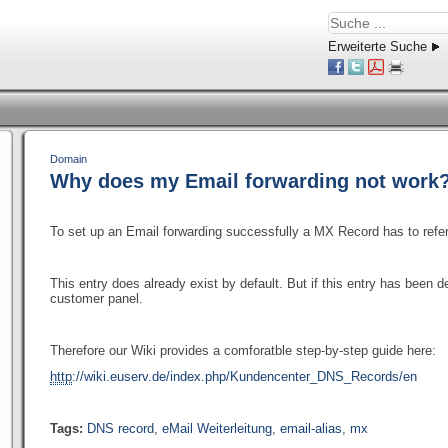
Erweiterte Suche
Domain
Why does my Email forwarding not work
To set up an Email forwarding successfully a MX Record has to refer 
This entry does already exist by default. But if this entry has been d
customer panel.
Therefore our Wiki provides a comforatble step-by-step guide here:
http
://wiki.euserv.de/index.php/Kundencenter_DNS_Records/en
Tags:
DNS record
,
eMail Weiterleitung
,
email-alias
,
mx