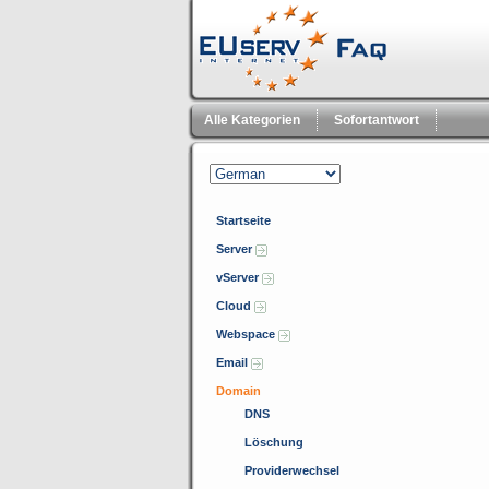
Alle Kategorien
Sofortantwort
Startseite
Server
vServer
Cloud
Webspace
Email
Domain
DNS
Löschung
Providerwechsel