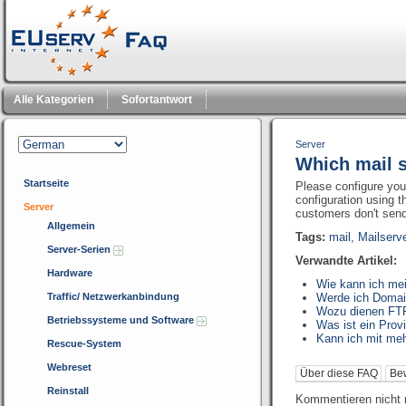
Alle Kategorien
Sofortantwort
Server
Which mail s
Startseite
Please configure you
configuration using t
Server
customers don't sen
Allgemein
Tags:
mail
,
Mailserv
Server-Serien
Verwandte Artikel:
Hardware
Wie kann ich me
Traffic/ Netzwerkanbindung
Werde ich Domai
Wozu dienen FTP
Betriebssysteme und Software
Was ist ein Prov
Kann ich mit me
Rescue-System
Webreset
Über diese FAQ
Be
Reinstall
Kommentieren nicht 