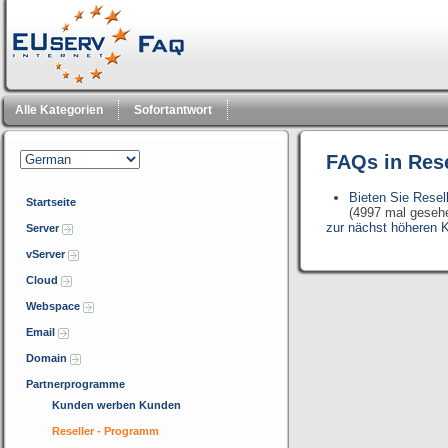
Alle Kategorien
Sofortantwort
FAQs in Res
Bieten Sie Resel
Startseite
(4997 mal geseh
zur nächst höheren K
Server
vServer
Cloud
Webspace
Email
Domain
Partnerprogramme
Kunden werben Kunden
Reseller - Programm