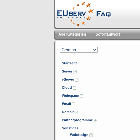
Alle Kategorien
Sofortantwort
Startseite
Server
vServer
Cloud
Webspace
Email
Domain
Partnerprogramme
Sonstiges
Webdesign