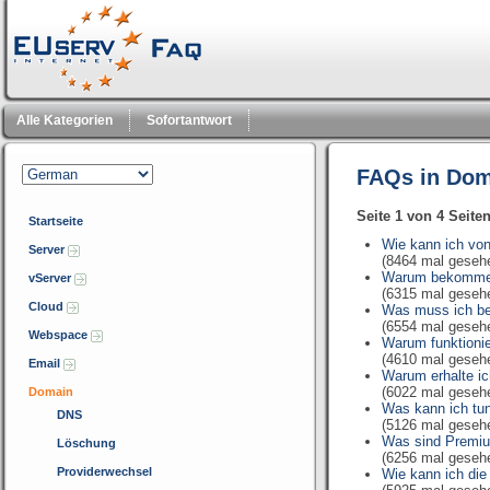
Alle Kategorien
Sofortantwort
FAQs in Dom
Seite 1 von 4 Seite
Startseite
Wie kann ich vo
Server
(8464 mal geseh
Warum bekomme 
vServer
(6315 mal geseh
Cloud
Was muss ich be
(6554 mal geseh
Webspace
Warum funktionie
(4610 mal geseh
Email
Warum erhalte i
(6022 mal geseh
Domain
Was kann ich tun,
DNS
(5126 mal geseh
Was sind Premi
Löschung
(6256 mal geseh
Providerwechsel
Wie kann ich die