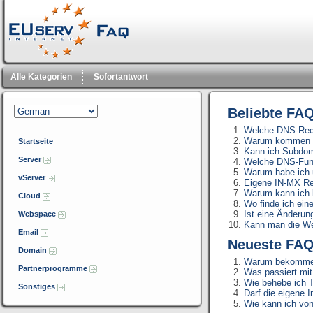
Alle Kategorien
Sofortantwort
Beliebte FA
Welche DNS-Reco
Warum kommen au
Startseite
Kann ich Subdoma
Server
Welche DNS-Funkt
Warum habe ich 
vServer
Eigene IN-MX Re
Warum kann ich 
Cloud
Wo finde ich eine
Ist eine Änderun
Webspace
Kann man die Web
Email
Neueste FA
Domain
Warum bekomme ic
Partnerprogramme
Was passiert mit
Wie behebe ich T
Sonstiges
Darf die eigene 
Wie kann ich von